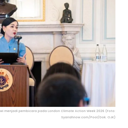
ewi menjadi pembicara pada London Climate Action Week 2026 (Foto:
Syariahnow.com/Pool/Dok. OJK)