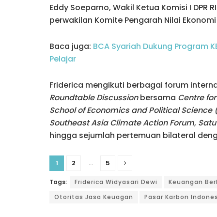
Eddy Soeparno, Wakil Ketua Komisi I DPR RI
perwakilan Komite Pengarah Nilai Ekonomi
Baca juga:
BCA Syariah Dukung Program KE
Pelajar
Friderica mengikuti berbagai forum interna
Roundtable Discussion
bersama
Centre for
School of Economics and Political Science
Southeast Asia Climate Action Forum
,
Satu
hingga sejumlah pertemuan bilateral deng
1
2
...
5
Tags:
Friderica Widyasari Dewi
Keuangan Ber
Otoritas Jasa Keuagan
Pasar Karbon Indone