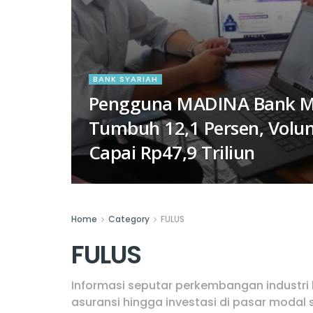
BANK SYARIAH
Pengguna MADINA Bank 
Tumbuh 12,1 Persen, Volu
Capai Rp47,9 Triliun
Home
Category
FULUS
FULUS
Informasi seputar perkembangan industri 
asuransi hingga investasi di pasar modal 