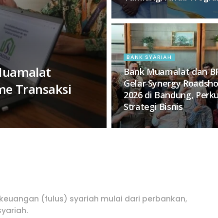
BANK SYARIAH
Muamalat
Bank Muamalat dan B
Gelar Synergy Roadsh
me Transaksi
2026 di Bandung, Perk
Strategi Bisnis
keuangan (fulus) syariah mulai dari perbankan,
syariah.