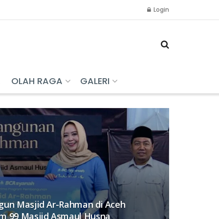
Login
R
OLAH RAGA
GALERI
gun Masjid Ar-Rahman di Aceh
am 99 Masjid Asmaul Husna