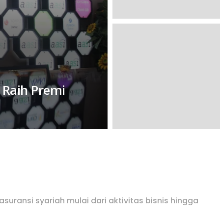
 Raih Premi
suransi syariah mulai dari aktivitas bisnis hingga