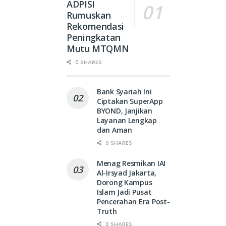
ADPISI
Rumuskan
Rekomendasi
Peningkatan
Mutu MTQMN
0 SHARES
Bank Syariah Ini
Ciptakan SuperApp
BYOND, Janjikan
Layanan Lengkap
dan Aman
0 SHARES
Menag Resmikan IAI
Al-Irsyad Jakarta,
Dorong Kampus
Islam Jadi Pusat
Pencerahan Era Post-
Truth
0 SHARES