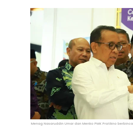
Menag Nasaruddin Umar dan Menko PMK Pratikno berbincang