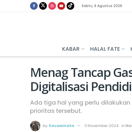
Sabtu, 8 Agustus 2026
KABAR
HALAL FATE
Menag Tancap Gas,
Digitalisasi Pendi
Ada tiga hal yang perlu dilakuk
prioritas tersebut.
by
Sacawinata
3 November 2024
in
Na