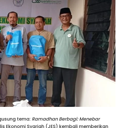
gusung tema:
Ramadhan Berbagi: Menebar
lis Ekonomi Syariah (JES) kembali memberikan