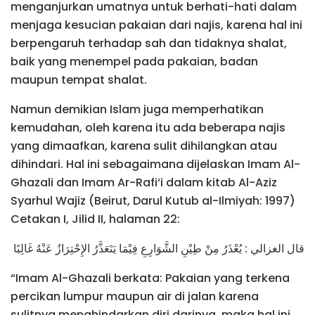
menganjurkan umatnya untuk berhati-hati dalam
menjaga kesucian pakaian dari najis, karena hal ini
berpengaruh terhadap sah dan tidaknya shalat,
baik yang menempel pada pakaian, badan
maupun tempat shalat.
Namun demikian Islam juga memperhatikan
kemudahan, oleh karena itu ada beberapa najis
yang dimaafkan, karena sulit dihilangkan atau
dihindari. Hal ini sebagaimana dijelaskan Imam Al-
Ghazali dan Imam Ar-Rafi‘i dalam kitab Al-Aziz
Syarhul Wajiz (Beirut, Darul Kutub al-Ilmiyah: 1997)
Cetakan I, Jilid II, halaman 22:
قال الغزالي : يُعْذَرُ مِنْ طِيْنِ الشَّوَارِعِ فِيْمَا يَتَعَذَّرُ الإِحْتِرَازُ عَنْهُ غَالِبًا
“Imam Al-Ghazali berkata: Pakaian yang terkena
percikan lumpur maupun air di jalan karena
sulitnya menghindarkan diri darinya, maka hal ini