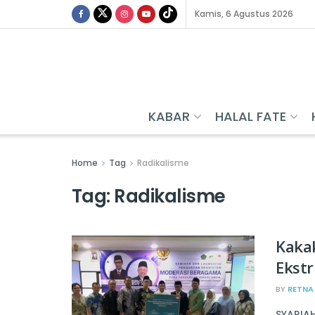
Kamis, 6 Agustus 2026
KABAR
HALAL FATE
Home
Tag
Radikalisme
Tag:
Radikalisme
Kakak
Ekst
BY
RETNA
SYARIA