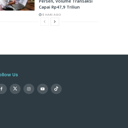
Persen, Volume Transaksi
Capai Rp47,9 Triliun
6 HARI AGO
ollow Us