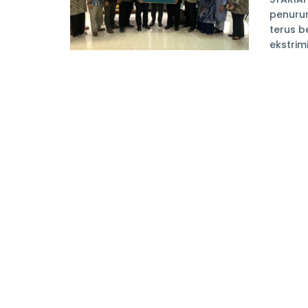
penuru
terus b
ekstrimi