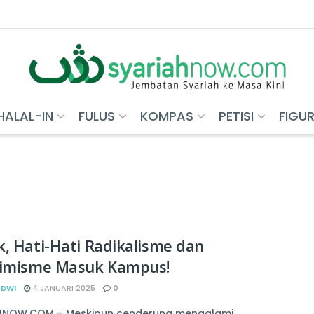
HALAL-IN
FULUS
KOMPAS
PETISI
FIGU
, Hati-Hati Radikalisme dan
rimisme Masuk Kampus!
 DWI
4 JANUARI 2025
0
HNOW.COM – Meskipun cenderung mengalami