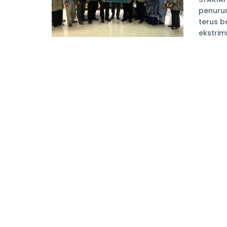
penuru
terus b
ekstrimi