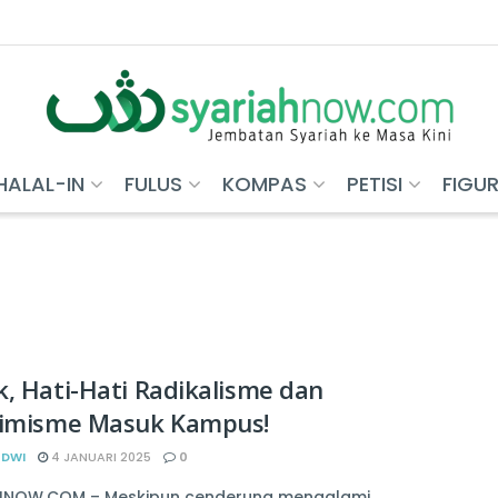
HALAL-IN
FULUS
KOMPAS
PETISI
FIGU
, Hati-Hati Radikalisme dan
rimisme Masuk Kampus!
 DWI
4 JANUARI 2025
0
HNOW.COM – Meskipun cenderung mengalami