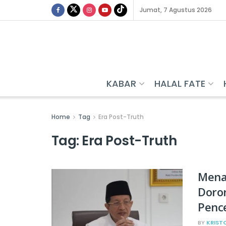
Jumat, 7 Agustus 2026
KABAR
HALAL FATE
Home
Tag
Era Post-Truth
Tag:
Era Post-Truth
Menag
Doro
Penc
BY
KRIST