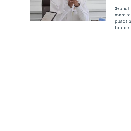
Syaria
meminta
pusat 
tantang