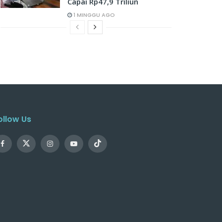
Capai Rp47,9 Triliun
1 MINGGU AGO
ollow Us