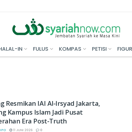
HALAL-IN
FULUS
KOMPAS
PETISI
FIGU
 Resmikan IAI Al-Irsyad Jakarta,
ng Kampus Islam Jadi Pusat
erahan Era Post-Truth
OPO
11 JUNI 2026
0