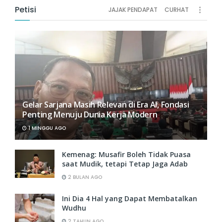
Petisi
JAJAK PENDAPAT
CURHAT
Gelar Sarjana Masih Relevan di Era AI, Fondasi
Penting Menuju Dunia Kerja Modern
1 MINGGU AGO
Kemenag: Musafir Boleh Tidak Puasa
saat Mudik, tetapi Tetap Jaga Adab
2 BULAN AGO
Ini Dia 4 Hal yang Dapat Membatalkan
Wudhu
2 TAHUN AGO