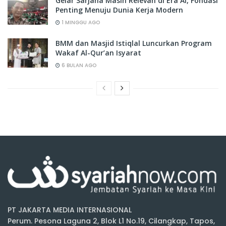
Gelar Sarjana Masih Relevan di Era AI, Fondasi
Penting Menuju Dunia Kerja Modern
1 MINGGU AGO
BMM dan Masjid Istiqlal Luncurkan Program
Wakaf Al-Qur’an Isyarat
6 BULAN AGO
PT JAKARTA MEDIA INTERNASIONAL
Perum. Pesona Laguna 2, Blok L1 No.19, Cilangkap, Tapos,