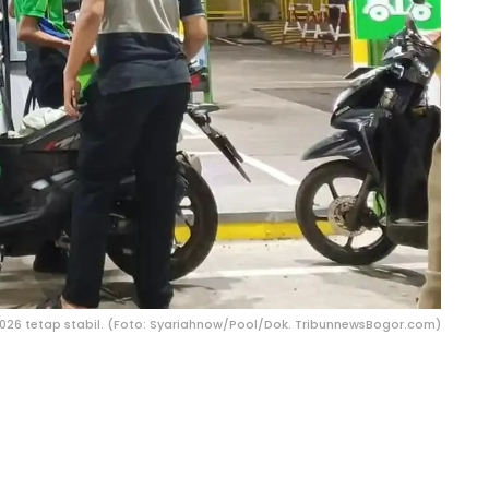
2026 tetap stabil. (Foto: Syariahnow/Pool/Dok. TribunnewsBogor.com)