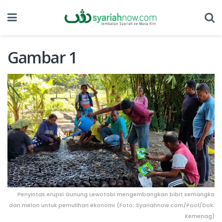
Gambar 1
Penyintas erupsi Gunung Lewotobi mengembangkan bibit semangka
dan melon untuk pemulihan ekonomi (Foto: Syariahnow.com/Pool/Dok.
Kemenag)